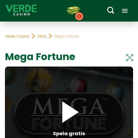
5
Verde Casino
Slots
Mega Fortune
Mega Fortune
Spela gratis