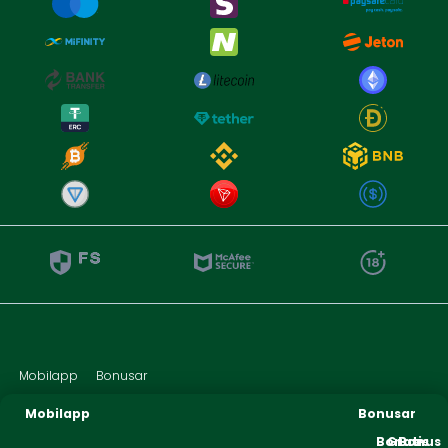
Mobilapp
Bonusar
Mobilapp
Bonusar
Bonus­
Gratis
Bonus