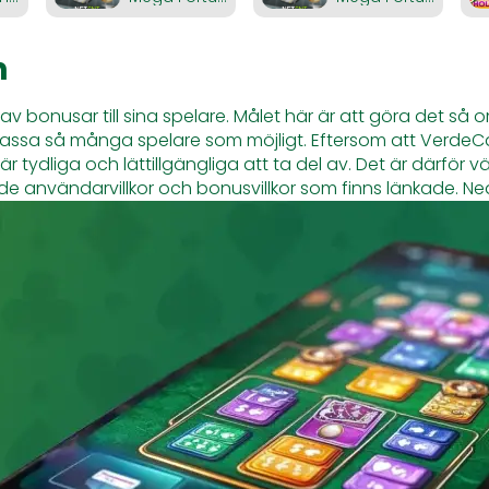
n
v bonusar till sina spelare. Målet här är att göra det så 
assa så många spelare som möjligt. Eftersom att VerdeCasi
r tydliga och lättillgängliga att ta del av. Det är därför vä
sa de användarvillkor och bonusvillkor som finns länkade. N