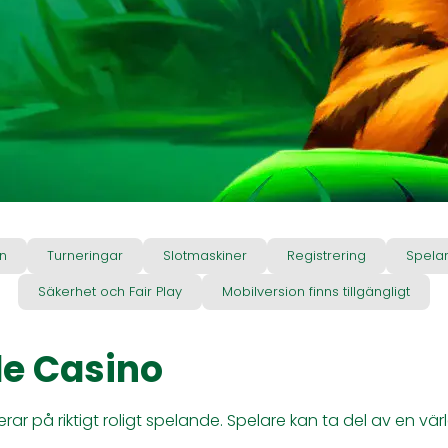
n
Turneringar
Slotmaskiner
Registrering
Spela
Säkerhet och Fair Play
Mobilversion finns tillgängligt
de Casino
r på riktigt roligt spelande. Spelare kan ta del av en värld