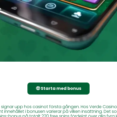
🤑 Starta med bonus
signar upp hos casinot första gången. Hos Verde Casino
 innehållet i bonusen varierar på vilken insättning. Det s
ns-bonus på totalt 220 free spins fördelat över alla fyra i