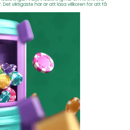
t viktigaste här är att läsa villkoren för att få