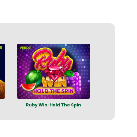
Ruby Win: Hold The Spin